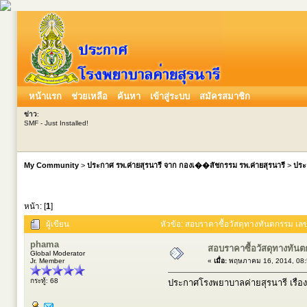
หน้าแรก
ช่วยเหลือ
ค้นหา
เข้าสู่ระบบ
สมัครสมาชิก
ข่าว
:
SMF - Just Installed!
My Community
>
ประกาศ รพ.ค่ายสุรนารี จาก กองเ��สัชกรรม รพ.ค่ายสุรนารี
>
ประ
หน้า: [
1
]
ผู้เขียน
หัวข้อ: สอบราคาซื้อวัสดุทางทันตกรรม เลขท
phama
สอบราคาซื้อวัสดุทางทันตก
Global Moderator
Jr. Member
«
เมื่อ:
พฤษภาคม 16, 2014, 08:
กระทู้: 68
ประกาศโรงพยาบาลค่ายสุรนารี เรื่อ