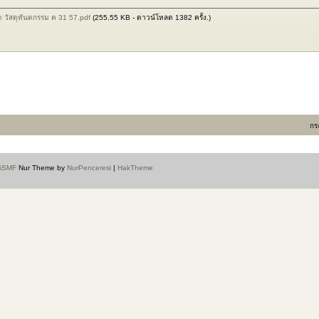
 วัสดุทันตกรรม ค 31 57.pdf
(255.55 KB - ดาวน์โหลด 1382 ครั้ง.)
กร
aiSMF
Nur Theme by
NurPenceresi
|
HakTheme