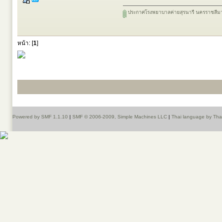
ประกาศโรงพยาบาลค่ายสุรนารี นครราชสีมา
หน้า: [
1
]
Powered by SMF 1.1.10
|
SMF © 2006-2009, Simple Machines LLC
|
Thai language by Th