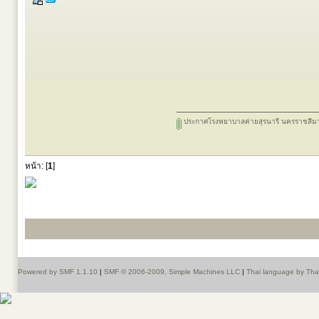
ประกาศโรงพยาบาลค่ายสุรนารี นครราชสีมา 
หน้า: [
1
]
Powered by SMF 1.1.10
|
SMF © 2006-2009, Simple Machines LLC
|
Thai language by Th