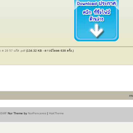
ค 28 57 แก๊ส .pdf
(134.32 KB - ดาวน์โหลด 638 ครั้ง.)
กร
aiSMF
Nur Theme by
NurPenceresi
|
HakTheme