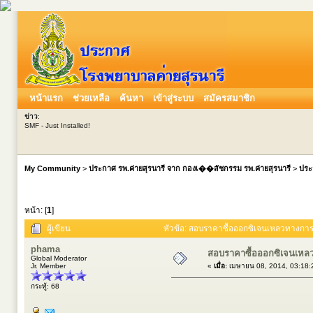
หน้าแรก
ช่วยเหลือ
ค้นหา
เข้าสู่ระบบ
สมัครสมาชิก
ข่าว
:
SMF - Just Installed!
My Community
>
ประกาศ รพ.ค่ายสุรนารี จาก กองเ��สัชกรรม รพ.ค่ายสุรนารี
>
ประ
หน้า: [
1
]
ผู้เขียน
หัวข้อ: สอบราคาซื้อออกซิเจนเหลวทางการแพ
phama
สอบราคาซื้อออกซิเจนเหลวท
Global Moderator
Jr. Member
«
เมื่อ:
เมษายน 08, 2014, 03:18:
กระทู้: 68