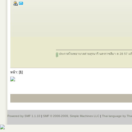
ประกาศโรงพยาบาลค่ายสุรนารี นครราชสีมา ค 28 57 แก๊
หน้า: [
1
]
Powered by SMF 1.1.10
|
SMF © 2006-2009, Simple Machines LLC
|
Thai language by Th