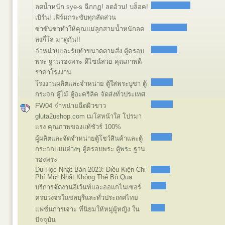
ลดน้ำหนัก sye-s ฉีกกฏ! ลดอ้วน! บล็อค!
เบิร์น! เฟิร์มกระชับทุกสัดส่วน
ซาซันซ่าทำให้คุณแม่ลูกสามน้ำหนักลด
ลงกี่โล มาดูกัน!!
จำหน่ายและรับทำขนาดตามสั่ง ตู้ครอบ
พระ ฐานรองพระ ดีไซน์สวย คุณภาพดี
ราคาโรงงาน
โรงงานผลิตและจำหน่าย ตู้ใส่พระบูชา ตู้
กระจก ตู้ไม้ ตู้อะคริลิค จัดส่งทั่วประเทศ
FW04 จำหน่ายฉีดผิวขาว
gluta2ushop.com เมโสหน้าใส โปรมา
แรง คุณภาพของแท้ชัวร์ 100%
ผู้ผลิตและจัดจำหน่ายตู้โชว์สินค้าและตู้
กระจกแบบต่างๆ ตู้ครอบพระ ตู้พระ ฐาน
รองพระ
Du Học Nhật Bản 2023: Điều Kiện Chi
Phí Mới Nhất Không Thể Bỏ Qua
บริการจัดงานอีเว้นท์และออแกไนเซอร์
ครบวงจรในชลบุรีและทั่วประเทศไทย
แฟชั่นการเจาะ ที่นิยมให้หมู่ผู้หญิง ใน
ปัจจุบัน