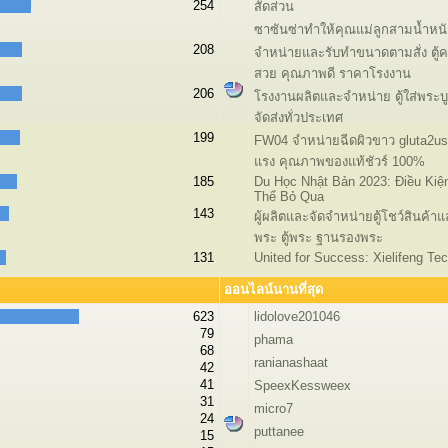
254
สัดส่วน
ซาซันซ่าทำให้คุณแม่ลูกสามน้ำหนัก
208
จำหน่ายและรับทำขนาดตามสั่ง ตู้
สวย คุณภาพดี ราคาโรงงาน
206
โรงงานผลิตและจำหน่าย ตู้ใส่พระบูชา
จัดส่งทั่วประเทศ
199
FW04 จำหน่ายฉีดผิวขาว gluta2u
แรง คุณภาพของแท้ชัวร์ 100%
185
Du Học Nhật Bản 2023: Điều Kiệ
Thể Bỏ Qua
143
ผู้ผลิตและจัดจำหน่ายตู้โชว์สินค้า
พระ ตู้พระ ฐานรองพระ
131
United for Success: Xielifeng Te
ออนไลน์นานที่สุด
623
lidolove201046
79
phama
68
ranianashaat
42
41
SpeexKessweex
31
micro7
24
puttanee
15