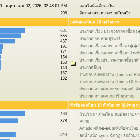
9 - พฤษภาคม 02, 2026, 02:48:01 PM
ออนไลน์เฉลี่ยต่อวัน:
208
อัตราส่วนระหว่างชายกับหญิง:
บอร์ดยอดนิยม 10 บอร์ดแรก
631
ประกาศ เรื่อง ประกวดราคาซื้อคร
555
ประกาศ รพ.ค่ายสุรนารี
437
ประกาศ เรื่องสอบราคาซื้อครุ��
191
171
ประกาศ เรื่องสอบราคาซื้อยาสำหรับ
154
ประกาศ เรื่องประกวดราคาซื้อยาสำห
150
ประกาศอื่นๆ
143
137
ร่างขอบเขตของงาน (Terms of Ref
132
ร่างขอบเขตของงาน (Terms Of Re
ประกาศ จากแผนกธุรการและกำลั
ประกาศ จากแผนกอาชีวอนามัย
หัวข้อยอดนิยม 10 หัวข้อแรก (ผู้อ่านสูงสุ
484
บ้านวิวเขาเชียงใหม่ สัมผัสธรรมช
378
คลาย
Amado ผลิต��ัณฑ์เพื่อคนไทย
344
ลดน้ำหนัก sye-s ฉีกกฏ! ลดอ้วน! บล