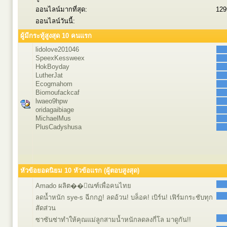
ออนไลน์มากที่สุด:
129
ออนไลน์วันนี้:
ผู้มีกระทู้สูงสุด 10 คนแรก
lidolove201046
SpeexKessweex
HokBoyday
LutherJat
Ecogmahom
Biomoufackcaf
lwaeo9hpw
oridagaibiage
MichaelMus
PlusCadyshusa
หัวข้อยอดนิยม 10 หัวข้อแรก (ผู้ตอบสูงสุด)
Amado ผลิต��ัณฑ์เพื่อคนไทย
ลดน้ำหนัก sye-s ฉีกกฏ! ลดอ้วน! บล็อค! เบิร์น! เฟิร์มกระชับทุก
สัดส่วน
ซาซันซ่าทำให้คุณแม่ลูกสามน้ำหนักลดลงกี่โล มาดูกัน!!