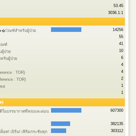
53.45
3036.1:1
14256
ุ��ัณฑ์สำหรับผู้ป่วย
55
41
ัณฑ์
10
ผู้ป่วย
6
รับผู้ป่วย
4
4
erence : TOR)
2
ference : TOR)
1
งพล
1
ด)
607300
าติในบรรยากาศที่สงบและผ่อน
382135
303112
็อค! เบิร์น! เฟิร์มกระชับทุก