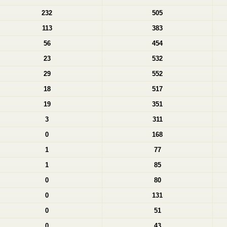
232
505
113
383
56
454
23
532
29
552
18
517
19
351
3
311
0
168
1
77
1
85
0
80
0
131
0
51
0
43