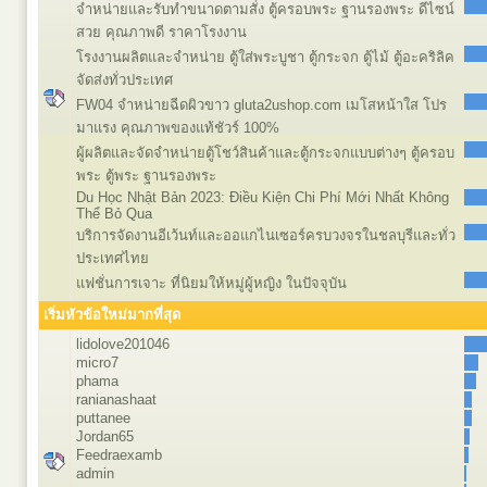
จำหน่ายและรับทำขนาดตามสั่ง ตู้ครอบพระ ฐานรองพระ ดีไซน์
สวย คุณภาพดี ราคาโรงงาน
โรงงานผลิตและจำหน่าย ตู้ใส่พระบูชา ตู้กระจก ตู้ไม้ ตู้อะคริลิค
จัดส่งทั่วประเทศ
FW04 จำหน่ายฉีดผิวขาว gluta2ushop.com เมโสหน้าใส โปร
มาแรง คุณภาพของแท้ชัวร์ 100%
ผู้ผลิตและจัดจำหน่ายตู้โชว์สินค้าและตู้กระจกแบบต่างๆ ตู้ครอบ
พระ ตู้พระ ฐานรองพระ
Du Học Nhật Bản 2023: Điều Kiện Chi Phí Mới Nhất Không
Thể Bỏ Qua
บริการจัดงานอีเว้นท์และออแกไนเซอร์ครบวงจรในชลบุรีและทั่ว
ประเทศไทย
แฟชั่นการเจาะ ที่นิยมให้หมู่ผู้หญิง ในปัจจุบัน
เริ่มหัวข้อใหม่มากที่สุด
lidolove201046
micro7
phama
ranianashaat
puttanee
Jordan65
Feedraexamb
admin