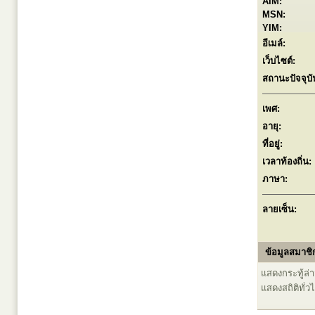
AIM:
MSN:
YIM:
อีเมล์:
เว็บไซต์:
สถานะปัจจุบั
เพศ:
อายุ:
ที่อยู่:
เวลาท้องถิ่น:
ภาษา:
ลายเซ็น:
ข้อมูลสมาชิก
แสดงกระทู้ล่าส
แสดงสถิติทั่ว