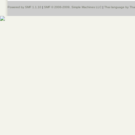
Powered by SMF 1.1.10
|
SMF © 2006-2009, Simple Machines LLC
|
Thai language by Th