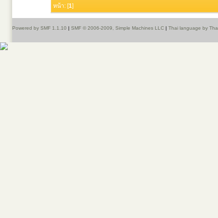
หน้า: [
1
]
Powered by SMF 1.1.10
|
SMF © 2006-2009, Simple Machines LLC
|
Thai language by Th