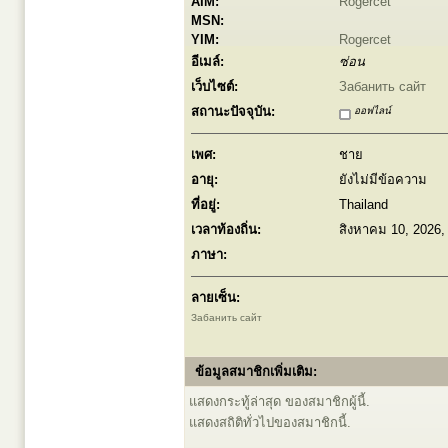
AIM:
Rogercet
MSN:
YIM:
Rogercet
อีเมล์:
ซ่อน
เว็บไซต์:
Забанить сайт
สถานะปัจจุบัน:
ออฟไลน์
เพศ:
ชาย
อายุ:
ยังไม่มีข้อความ
ที่อยู่:
Thailand
เวลาท้องถิ่น:
สิงหาคม 10, 2026,
ภาษา:
ลายเซ็น:
Забанить сайт
ข้อมูลสมาชิกเพิ่มเติม:
แสดงกระทู้ล่าสุด ของสมาชิกผู้นี้.
แสดงสถิติทั่วไปของสมาชิกนี้.