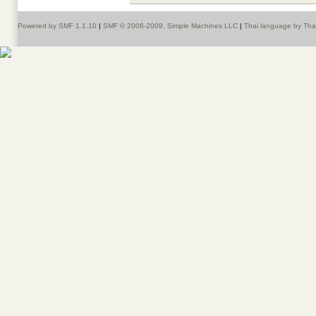
Powered by SMF 1.1.10
|
SMF © 2006-2009, Simple Machines LLC
|
Thai language by Th