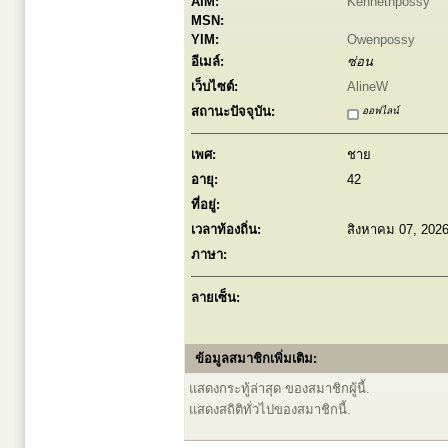
AIM:
Kennethpossy
MSN:
YIM:
Owenpossy
อีเมล์:
ซ่อน
เว็บไซต์:
AlineW
สถานะปัจจุบัน:
ออฟไลน์
เพศ:
ชาย
อายุ:
42
ที่อยู่:
เวลาท้องถิ่น:
สิงหาคม 07, 202
ภาษา:
ลายเซ็น:
ข้อมูลสมาชิกเพิ่มเติม:
แสดงกระทู้ล่าสุด ของสมาชิกผู้นี้.
แสดงสถิติทั่วไปของสมาชิกนี้.