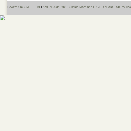
Powered by SMF 1.1.10
|
SMF © 2006-2009, Simple Machines LLC
|
Thai language by Th