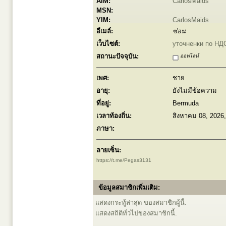
AIM:
CarlosMaids
MSN:
YIM:
CarlosMaids
อีเมล์:
ซ่อน
เว็บไซต์:
уточненки по НД
สถานะปัจจุบัน:
ออฟไลน์
เพศ:
ชาย
อายุ:
ยังไม่มีข้อความ
ที่อยู่:
Bermuda
เวลาท้องถิ่น:
สิงหาคม 08, 2026
ภาษา:
ลายเซ็น:
https://t.me/Pegas3131
ข้อมูลสมาชิกเพิ่มเติม:
แสดงกระทู้ล่าสุด ของสมาชิกผู้นี้.
แสดงสถิติทั่วไปของสมาชิกนี้.