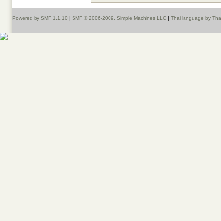
Powered by SMF 1.1.10
|
SMF © 2006-2009, Simple Machines LLC
|
Thai language by Th