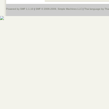
Powered by SMF 1.1.10
|
SMF © 2006-2009, Simple Machines LLC
|
Thai language by Th