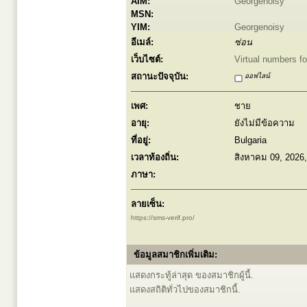
AIM:
Georgenoisy
MSN:
YIM:
Georgenoisy
อีเมล์:
ซ่อน
เว็บไซต์:
Virtual numbers fo
สถานะปัจจุบัน:
ออฟไลน์
เพศ:
ชาย
อายุ:
ยังไม่มีข้อความ
ที่อยู่:
Bulgaria
เวลาท้องถิ่น:
สิงหาคม 09, 2026
ภาษา:
ลายเซ็น:
https://sms-verif.pro/
ข้อมูลสมาชิกเพิ่มเติม:
แสดงกระทู้ล่าสุด ของสมาชิกผู้นี้.
แสดงสถิติทั่วไปของสมาชิกนี้.