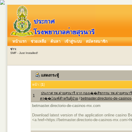
หน้าแรก
ช่วยเหลือ
ค้นหา
เข้าสู่ระบบ
สมัครสมาชิก
ข่าว
:
SMF - Just Installed!
แสดงกระทู้
หน้า: [
1
]
ประกาศ รพ.ค่ายสุรนารี จาก กองเ��สัชกรรม รพ.ค่ายสุรนารี
1
ครุ��ัณฑ์สำหรับผู้ป่วย
/
betmaster.directorio-de-casino
betmaster.directorio-de-casinos-mx.com
Download latest version of the application online casino B
<a href=https://betmaster.directorio-de-casinos-mx.com>
h