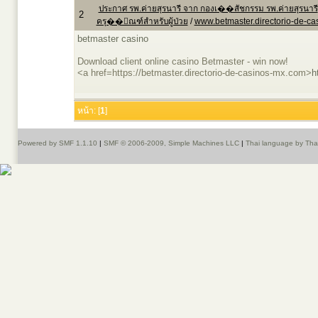
ประกาศ รพ.ค่ายสุรนารี จาก กองเ��สัชกรรม รพ.ค่ายสุรนารี
2
ครุ��ัณฑ์สำหรับผู้ป่วย
/
www.betmaster.directorio-de-c
betmaster casino
Download client online casino Betmaster - win now!
<a href=https://betmaster.directorio-de-casinos-mx.com>
h
หน้า: [
1
]
Powered by SMF 1.1.10
|
SMF © 2006-2009, Simple Machines LLC
|
Thai language by Th