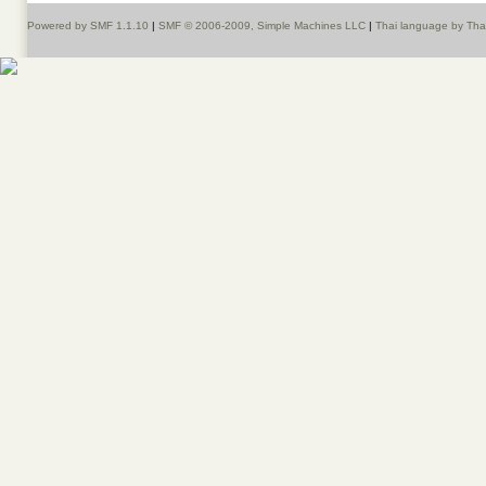
Powered by SMF 1.1.10
|
SMF © 2006-2009, Simple Machines LLC
|
Thai language by Th