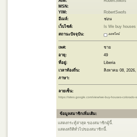
AIM:
RobertSwofs
MSN:
YIM:
RobertSwofs
อีเมล์:
ซ่อน
เว็บไซต์:
Is We buy houses w
สถานะปัจจุบัน:
ออฟไลน์
เพศ:
ชาย
อายุ:
49
ที่อยู่:
Liberia
เวลาท้องถิ่น:
สิงหาคม 08, 2026,
ภาษา:
ลายเซ็น:
https://sites.google.com/view/we-buy-houses-colorado-
ข้อมูลสมาชิกเพิ่มเติม:
แสดงกระทู้ล่าสุด ของสมาชิกผู้นี้.
แสดงสถิติทั่วไปของสมาชิกนี้.