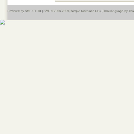
Powered by SMF 1.1.10
|
SMF © 2006-2009, Simple Machines LLC
|
Thai language by Th