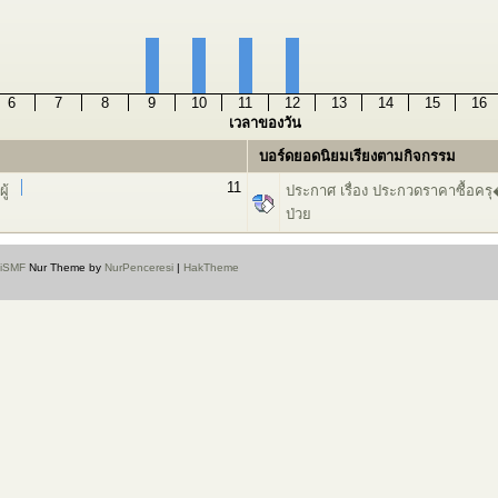
6
7
8
9
10
11
12
13
14
15
16
เวลาของวัน
บอร์ดยอดนิยมเรียงตามกิจกรรม
11
ู้
ประกาศ เรื่อง ประกวดราคาซื้อคร
ป่วย
aiSMF
Nur Theme by
NurPenceresi
|
HakTheme