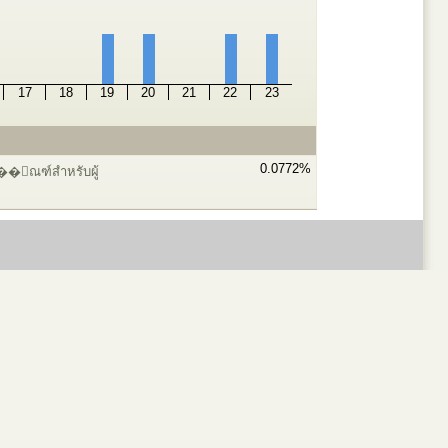
17
18
19
20
21
22
23
0.0772%
ุ��ัณฑ์สำหรับผู้