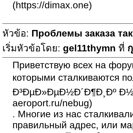
(https://dimax.one)
หัวข้อ:
Проблемы заказа так
เริ่มหัวข้อโดย:
gel11thymn
ที่
ก
Приветствую всех на форум
которыми сталкиваются по
Ð³ÐµÐ»ÐµÐ½Ð´Ð¶Ð¸Ðº Ð½ÐµÐ
aeroport.ru/nebug)
. Многие из нас сталкивал
правильный адрес, или м