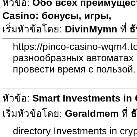
หัวข้อ:
Обо всех преимущес
Casino: бонусы, игры,
เริ่มหัวข้อโดย:
DivinMymn
ที่
ธ
https://pinco-casino-wqm4.to
разнообразных автоматах 
провести время с пользой.
หัวข้อ:
Smart Investments in 
เริ่มหัวข้อโดย:
Geraldmem
ที่
ธ
directory Investments in cry