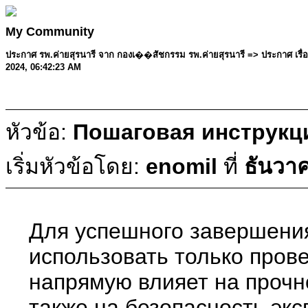
My Community
ประกาศ รพ.ค่ายสุรนารี จาก กองเ��สัชกรรม รพ.ค่ายสุรนารี => ประกาศ เรื่อง
2024, 06:42:23 AM
หัวข้อ:
Пошаговая инструкц
เริ่มหัวข้อโดย:
enomil
ที่
ธันวา
Для успешного завершения
использовать только пров
напрямую влияет на прочн
также на безопасность эксп